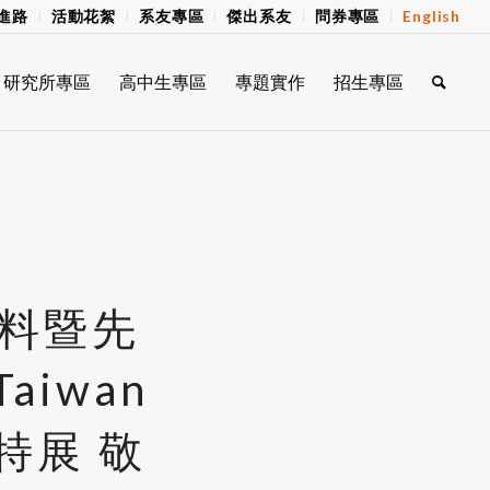
進路
活動花絮
系友專區
傑出系友
問券專區
English
研究所專區
高中生專區
專題實作
招生專區
料暨先
aiwan
特展 敬