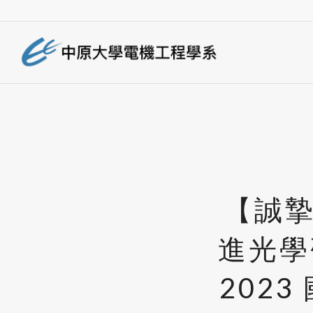
【誠
進光學研
202