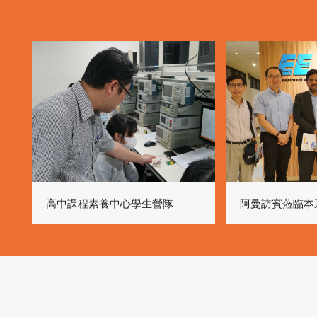
高中課程素養中心學生營隊
阿曼訪賓蒞臨本