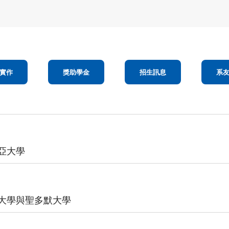
實作
獎助學金
招生訊息
系
來亞大學
當森大學與聖多默大學