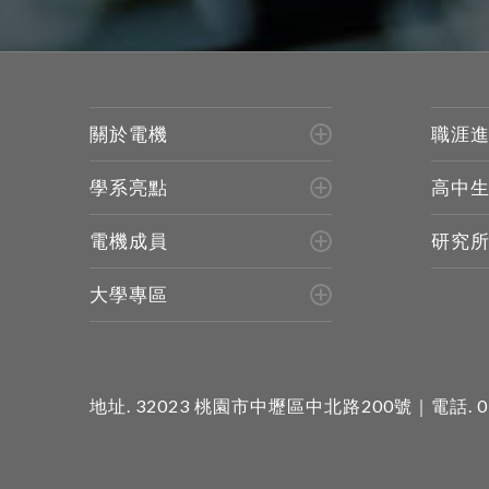
關於電機
職涯
學系亮點
高中
電機成員
研究
大學專區
地址.
32023 桃園市中壢區中北路200號
｜電話.
0