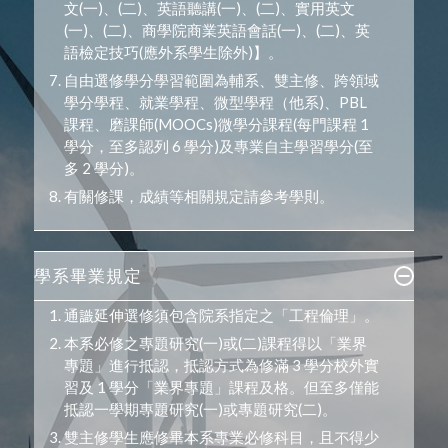
文(一)、(二)、英語聽講(一)、(二)、實用英文
(一)、(二)、商學院商業英語會話(一)、(二)、英
語檢定技巧(應外系學生除外)】。
自由選修學分學習範圍為輔系、雙主修、跨領域
學分學程、就業學程、微型學程（他系)、PBL
課程、磨課師(MOOCs)微學分課程(每門課程 1
學分，至多認列 6 學分)及專業自主學習學分(至
多 2 學分)。
有關修課，成績等相關規定請參考學則。
學系畢業規定
通識延伸選修須包含院系指定之「工程倫理」。
本系必修之專題研究(一)或(二)課程得以「業界
專題」進行抵認，抵認方式為修滿 3 學分校外實
習及 1 學分「業界專題」課程及格。但至多僅能
抵認一學期專題研究(一)或專題研究(二)。
雙主修學生應修畢本系專業必修科目，且不得少