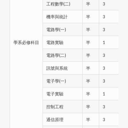
工程數學(二)
半
3
機率與統計
半
3
電路學(一)
半
3
學系必修科目
電路實驗
半
1
電路學(二)
半
3
電
訊號與系統
半
3
電子學(一)
半
3
電子實驗
半
1
控制工程
半
3
通信原理
半
3