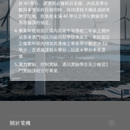
於 40 學分。原學系必修科目名稱、內容及學分
數與本學系科目相同時，得持課程大綱及成績單
辦理抵免。抵免後未滿 40 學分之學分數修習本
系選修課程補足。
畢業年級相當於國內高級中等學校二年級之國外
或香港澳門地區同級同類學校畢業生，應於規定
之修業年限內增加其應修之畢業學分數至少 12
學分，含通識課程 6 學分，以及 6 學分本系選
修。
電力實驗、控制實驗、通訊實驗學生至少修習1
門實驗課程方可畢業。
關於電機