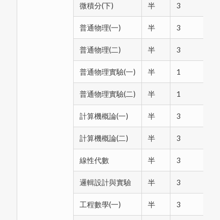
微積分(下)
半
3
微
普通物理(一)
半
3
普通物理(二)
半
3
普通物理實驗(一)
半
1
普通物理實驗(二)
半
1
計算機概論(一)
半
3
計算機概論(二)
半
3
計
線性代數
半
3
邏輯設計與實驗
半
3
工程數學(一)
半
3