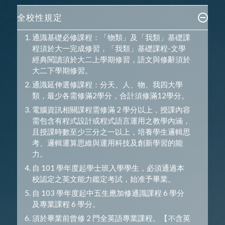
全校性規定
通識基礎必修課程：「物類」及「我類」基礎課
程須於大一完成修習，「我類」基礎課程-文學
經典閱讀須於大二上學期修習，語文與修辭須於
大二下學期修習。
通識延伸選修課程：分天、人、物、我四大學
類，最少各需修滿2學分，合計須修滿12學分。
電腦資訊相關課程需修滿 2 學分以上，授課內容
需包含有程式設計或程式語言運用之教學內涵，
且授課時數至少三分之一以上，培養學生邏輯思
考、邏輯運算思維與運用科技及創新學習的能
力。
自 101 學年度起學士班入學學生，必須通過本
校認定之英文能力鑑定考試，始准予畢業。
自 103 學年度起中五生應加修通識課程 6 學分
及專業課程 6 學分。
須於畢業前曾修 2 門全英語專業課程。【不含英