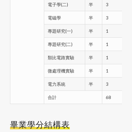
電子學(二)
半
3
電
電磁學
半
3
專題研究(一)
半
1
專題研究(二)
半
1
類比電路實驗
半
1
微處理機實驗
半
1
電力系統
半
3
合計
68
畢業學分結構表