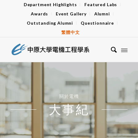
Department Highlights
Featured Labs
Awards
Event Gallery
Alumni
Outstanding Alumni
Questionnaire
繁體中文
關於電機
大事紀