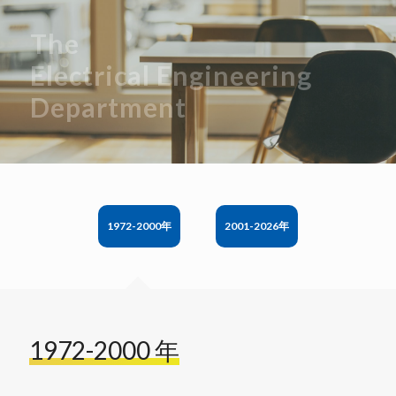
The
Electrical
Engineering
Department
1972-2000年
2001-2026年
1972-2000 年