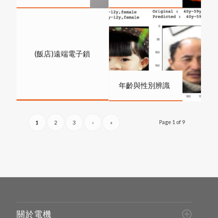
(飯店)遠端電子鎖
年齡與性別辨識
Page 1 of 9
1
2
3
›
»
關於電機