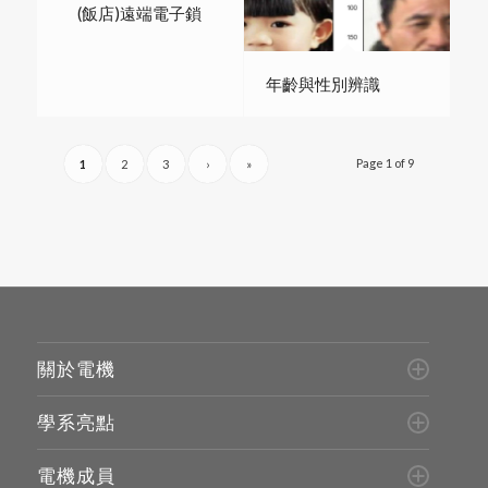
(飯店)遠端電子鎖
年齡與性別辨識
Page 1 of 9
1
2
3
›
»
關於電機
學系亮點
電機成員