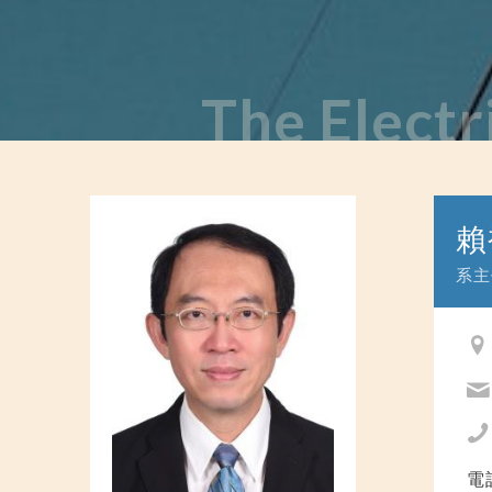
The Electr
賴
系主
電話