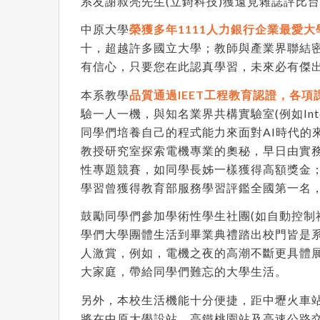
系友謝叔亮先生(立錡科技)獲遠見雜誌評比
中原大學
榮獲多年1111人力銀行企業最愛
十，超越許多國立大學；教師與產業界聯結密
有信心，只要您在此認真學習，未來必有傑
本系教學
品質通過IEET工程教育認證，各
驗一人一機，與知名業界共構實驗室(例如I
同學們培養自己的程式能力來面對AI時代
教授研究室探索電機專業的奧秘，早日由實
性專題競賽，如同學長姊一樣獲得高額獎金；
學習曾獲得教育部服務學習評鑑全國第一名
鼓勵同學們參加學術性學生社團(如自動控制
學們大學團體生活到畢業典禮踏出校門皆是
人激賞，例如，電機之夜的高潮不斷更具體
大家庭，帶給同學們難忘的大學生活。
另外，本校生活機能十分便捷，距中壢火車站約
將在中原大學設站，高鐵桃園站及高速公路交