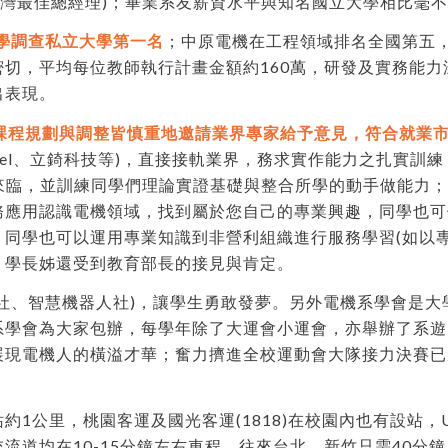
台灣最佳總經理)；畢業系友薪資水平與知名國立大學相比毫
大學調查私立大學第一名
；中原電機在工程領域排名全國第五
切，平均每位教師執行計畫金額約160萬，研發及實務能
出表現。
項課程規劃與調整皆慎重地邀請業界專家給予意見，符合就業
ntel、立錡科技等)，直接接軌業界，務求實作能力之扎實訓
的來臨，並訓練同學們理論實證基礎與整合所學的動手做能力
務應用認識電機領域，找到屬於您自己的專業興趣，同學也可
同學也可以運用專業知識到非營利組織進行服務學習(如以
，學長姊還受到教育部長的接見與肯定。
社、智慧機器人社)，讓學生勇敢發夢。另外電機系學會是
系學會為大家包辦，每學年除了大運會小運會，亦舉辦了系遊
展現電機人的橫溢才華；奮力擠進全校運動會大隊接力決賽已
1公里，桃園客運及國光客運(1818)在校園內也有設站，U
流道均在10-15分鐘左右車程，往來台北、新竹只需40分