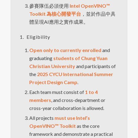
參賽隊伍必須使用
Intel OpenVINO™
Toolkit 為核心開發平台
，並於作品中具
體呈現AI應用之實作成果。
1. Eligibility
Open only to currently enrolled
and
graduating
students of Chung Yuan
Christian University
and participants of
the
2025 CYCU International Summer
Project Design Camp
.
Each team must consist of
1 to 4
members
, and cross-department or
cross-year collaboration is allowed.
All projects
must use Intel’s
OpenVINO™ Toolkit
as the core
framework and demonstrate a practical