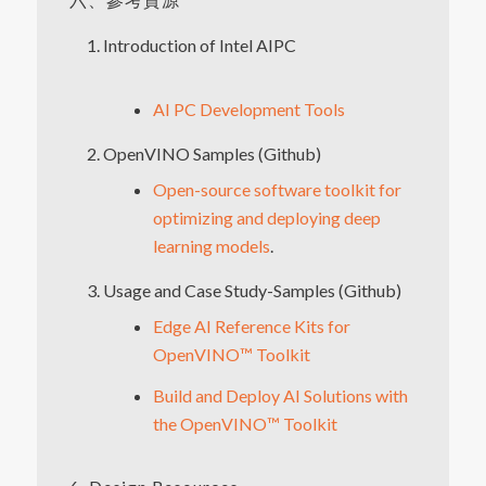
Introduction of Intel AIPC
AI PC Development Tools
OpenVINO Samples (Github)
Open-source software toolkit for
optimizing and deploying deep
learning models
.
Usage and Case Study-Samples (Github)
Edge AI Reference Kits for
OpenVINO™ Toolkit
Build and Deploy AI Solutions with
the OpenVINO™ Toolkit