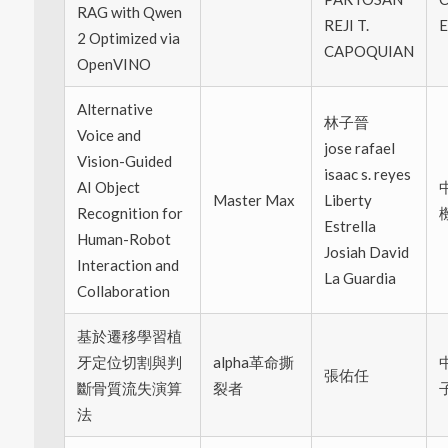
RAG with Qwen
REJI T.
E
2 Optimized via
CAPOQUIAN
OpenVINO
Alternative
林子晉
Voice and
jose rafael
Vision-Guided
isaac s. reyes
AI Object
Master Max
Liberty
Recognition for
Estrella
Human-Robot
Josiah David
Interaction and
La Guardia
Collaboration
基於遷移學習植
牙定位切割與判
alpha革命撕
張佑任
斷骨質流失演算
裂者
法