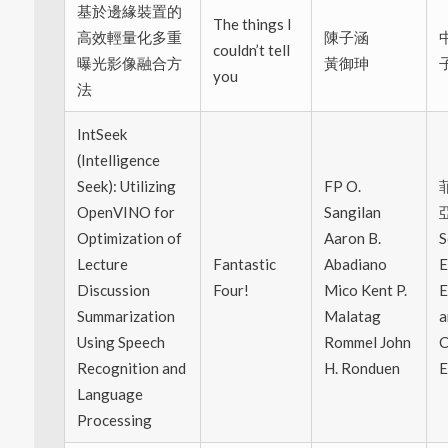
基於邊緣裝置的
The things I
高效輕量化多重
陳子涵
couldn’t tell
曝光影像融合方
黃御珅
you
法
IntSeek
(Intelligence
Seek): Utilizing
FP O.
OpenVINO for
Sangilan
Optimization of
Aaron B.
S
Lecture
Fantastic
Abadiano
E
Discussion
Four!
Mico Kent P.
E
Summarization
Malatag
a
Using Speech
Rommel John
C
Recognition and
H. Ronduen
E
Language
Processing