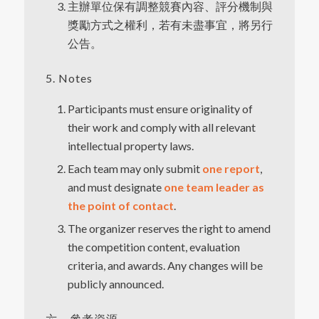
主辦單位保有調整競賽內容、評分機制與
獎勵方式之權利，若有未盡事宜，將另行
公告。
5. Notes
Participants must ensure originality of
their work and comply with all relevant
intellectual property laws.
Each team may only submit
one report
,
and must designate
one team leader as
the point of contact
.
The organizer reserves the right to amend
the competition content, evaluation
criteria, and awards. Any changes will be
publicly announced.
六、參考資源