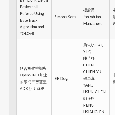
Ball Don’t Lie: AI
Basketball
楊欣澤
Referee Using
Simon’s Sons
Jan Adrian
ByteTrack
Manzanero
Algorithm and
YOLOv8
蔡依琪 CAI,
YI-QI
陳芊妤
CHEN,
結合視覺辨識與
CHIEN-YU
OpenVINO 加速
EE Dog
楊尋真
的摩托車智慧型
YANG,
ADB 照明系統
HSUN-CHEN
彭祥恩
PENG,
HSIANG-EN