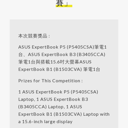
賽」
本次競賽獎品 :
ASUS ExpertBook P5 (P5405CSA)筆電1
台、ASUS ExpertBook B3 (B3405CCA)
筆電1台與搭載15.6吋大螢幕ASUS
ExpertBook B1 (B1503CVA) 筆電1台
Prizes for This Competition :
1 ASUS ExpertBook P5 (P5405CSA)
Laptop, 1 ASUS ExpertBook B3
(B3405CCA) Laptop, 1 ASUS
ExpertBook B1 (B1503CVA) Laptop with
a 15.6-inch large display