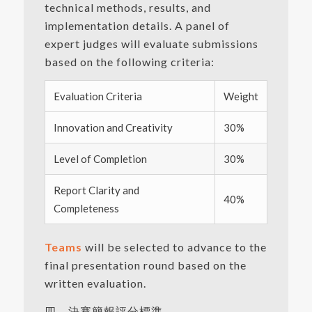
technical methods, results, and
implementation details. A panel of
expert judges will evaluate submissions
based on the following criteria:
Evaluation Criteria
Weight
Innovation and Creativity
30%
Level of Completion
30%
Report Clarity and
40%
Completeness
Teams
will be selected to advance to the
final presentation round based on the
written evaluation.
四、決賽簡報評分標準