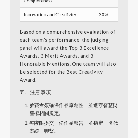
Completeness
Innovation and Creativity
30%
Based on a comprehensive evaluation of
each team’s performance, the judging
panel will award the Top 3 Excellence
Awards, 3 Merit Awards, and 3
Honorable Mentions. One team will also
be selected for the Best Creativity
Award.
五、注意事項
參賽者須確保作品原創性，並遵守智慧財
產權相關規定。
每隊限提交一份作品報告，並指定一名代
表統一聯繫。