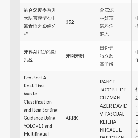
結合深度學習與
曾茂源
大語言模型在中
林妤宸
352
醫舌診之影像分
湛雅涓
析
莊恩
田舜元
牙科AI輔助診斷
牙咧牙咧
張立欣
系統
高子竣
Eco-Sort AI
RANCE
Real-Time
JACOB L. DE
Waste
GUZMAN
Classification
AZER DAVID
–
and Item Sorting
V. PASCUAL
E
Guidance Using
ARRK
KEILHA
E
YOLOv11 and
NIICAEL L.
a
Multilingual
PARTOSAN
C