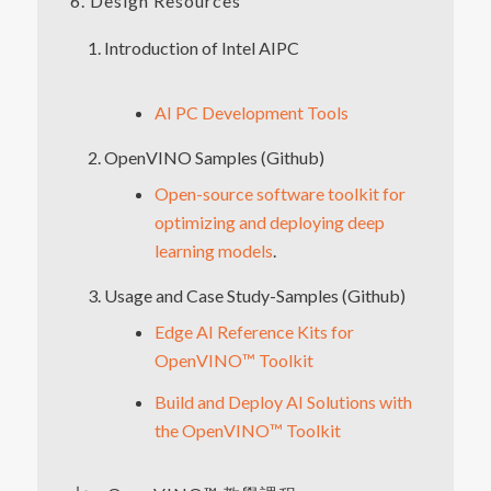
6. Design Resources
Introduction of Intel AIPC
AI PC Development Tools
OpenVINO Samples (Github)
Open-source software toolkit for
optimizing and deploying deep
learning models
.
Usage and Case Study-Samples (Github)
Edge AI Reference Kits for
OpenVINO™ Toolkit
Build and Deploy AI Solutions with
the OpenVINO™ Toolkit