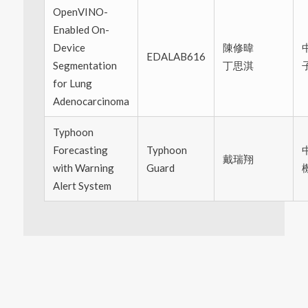
OpenVINO-
Enabled On-
Device
陳修暐
EDALAB616
Segmentation
丁思淇
for Lung
Adenocarcinoma
Typhoon
Forecasting
Typhoon
戴瑞翔
with Warning
Guard
Alert System