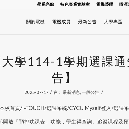
學系亮點
特色專業實驗室
電機榮耀
職涯
關於電機
電機成員
最新公告
大學專區
大學114-1學期選課
告】
/
/
2025-07-17
在：
最新消息
,
一般公告
首頁/I-TOUCH/選課系統/CYCU Myself登入/選課
6日起開放「預排功課表」功能，學生得查詢、追蹤課程及