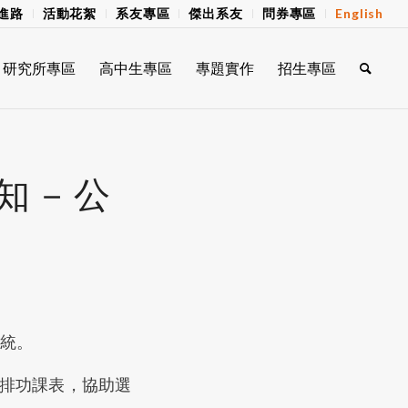
進路
活動花絮
系友專區
傑出系友
問券專區
English
研究所專區
高中生專區
專題實作
招生專區
通知－公
系統。
預排功課表，協助選