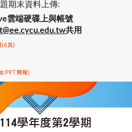
前專題期末資料上傳:
Drive雲端硬碟上與帳號
t@ee.cycu.edu.tw
共用
(6頁)
如:PPT簡報)