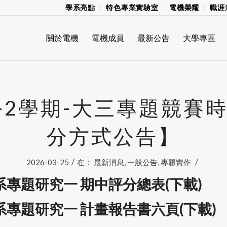
學系亮點
特色專業實驗室
電機榮耀
職涯
關於電機
電機成員
最新公告
大學專區
4-2學期-大三專題競賽
分方式公告】
/
/
2026-03-25
在：
最新消息
,
一般公告
,
專題實作
機系專題研究一 期中評分總表(下載)
機系專題研究一 計畫報告書六頁(下載)