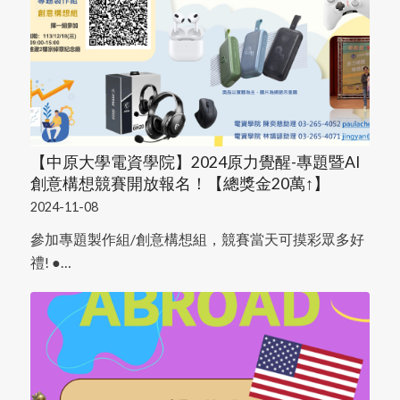
【中原大學電資學院】2024原力覺醒-專題暨AI
創意構想競賽開放報名！【總獎金20萬↑】
2024-11-08
參加專題製作組/創意構想組，競賽當天可摸彩眾多好
禮! ●…