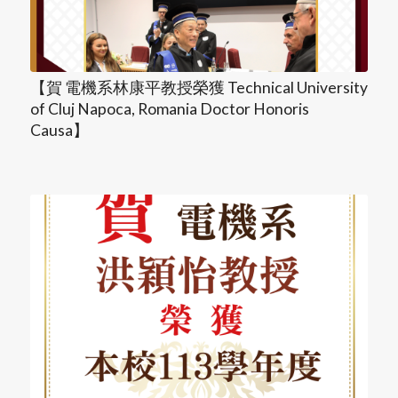
【賀 電機系林康平教授榮獲 Technical University
of Cluj Napoca, Romania Doctor Honoris
Causa】