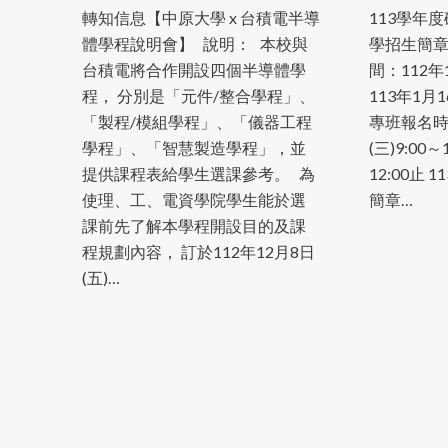
轉知信息【中原大學 x 台積電半導
113學年
體學程說明會】 說明： 本校與
學招生簡章
台積電將合作開設四個半導體學
間：112年1
程， 分別是「元件/整合學程」、
113年1月1
「製程/模組學程」、「儀器工程
專班報名時間
學程」、「智慧製造學程」，並
(三)9:00
提供課程表給學生選課參考。 為
12:00止
使理、工、電資學院學生能於選
簡章…
課前先了解本學程開設目的及課
程規劃內容， 訂於112年12月8日
(五)…