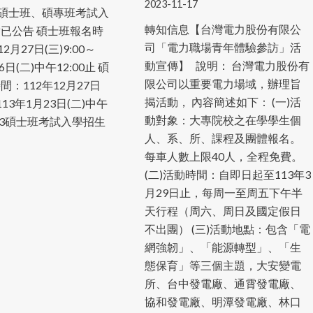
2023-11-17
度碩士班、碩專班考試入
轉知信息【台灣電力股份有限公
已公告 碩士班報名時
司「電力職場青年體驗參訪」活
2月27日(三)9:00～
動宣傳】 說明： 台灣電力股份有
6日(二)中午12:00止 碩
限公司以重要電力場域，辦理旨
：112年12月27日
揭活動， 內容簡述如下： (一)活
～113年1月23日(二)中午
動對象：大專院校之在學學生個
 113碩士班考試入學招生
人、系、所、課程及團體報名。
每車人數上限40人，全程免費。
(二)活動時間：自即日起至113年3
月29日止，每周一至周五下午半
天行程（周六、周日及國定假日
不出團） (三)活動地點：包含「電
網強韌」、「能源轉型」、「生
態保育」等三個主題，大安變電
所、台中發電廠、通霄發電廠、
協和發電廠、明潭發電廠、林口