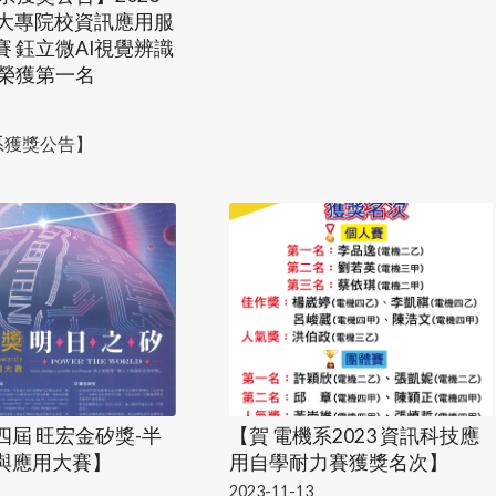
屆大專院校資訊應用服
 鈺立微AI視覺辨識
 榮獲第一名
系獲獎公告】
四屆 旺宏金矽獎-半
【賀 電機系2023 資訊科技應
與應用大賽】
用自學耐力賽獲獎名次】
2023-11-13