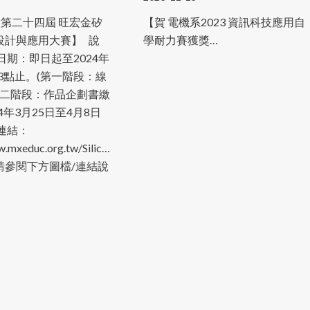
第二十四屆 旺宏金矽
【賀 電機系2023 資訊科技應用自
設計與應用大賽】 說
學耐力賽獲獎…
日期：即日起至2024年
午3點止。(第一階段：線
第二階段：作品企劃書繳
4年3月25日至4月8日
連結：
w.mxeduc.org.tw/SiliconAwards/#gsc.tab=0
參閱下方圖檔/連結說