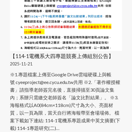
【114-1電機系大四專題競賽上傳組別公告】
2025-11-21
※1.專題檔案上傳至Google Drive雲端硬碟上與帳
號 cyeeproject@ee.cycu.edu.tw共用 ※2.「著作權授權
書」請指導老師簽完名後，直接掃描至30頁論文集
內；系辦只需繳交老師簽名「論文比對結果」。 ※3.
海報格式以A0(84cm×118cm)尺寸為大小、亮面材
質，以一頁為限，當天自行將海報帶至會場場佈。 檔
案下載如下連結: 114-1電機系專題成果中英文摘要(下
載) 114-1專題研究(二)…